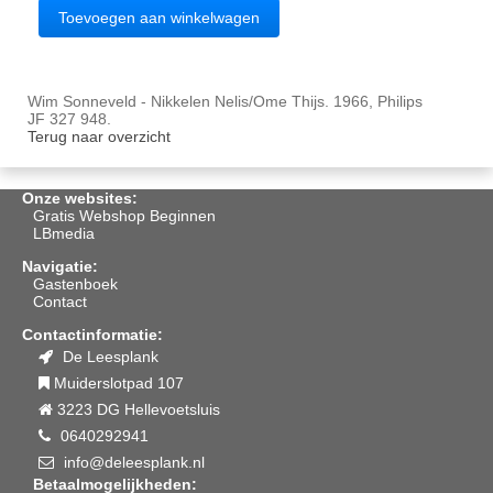
Wim Sonneveld - Nikkelen Nelis/Ome Thijs. 1966, Philips
JF 327 948.
Terug naar overzicht
Onze websites:
Gratis Webshop Beginnen
LBmedia
Navigatie:
Gastenboek
Contact
Contactinformatie:
De Leesplank
Muiderslotpad 107
3223 DG Hellevoetsluis
0640292941
info@deleesplank.nl
Betaalmogelijkheden: