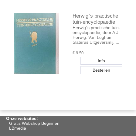
Herwig`s practische
tuin-encyclopaedie
Herwig`s practische tuin-
encyclopaedie, door A.J.
Herwig. Van Loghum
Slaterus Uitgeversmij, ...
€
9.50
Onze websites:
Gratis Webshop Beginnen
LBmedia