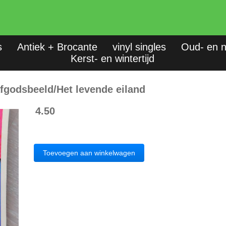
s
Antiek + Brocante
vinyl singles
Oud- en n
Kerst- en wintertijd
fgodsbeeld/Het levende eiland
4.50