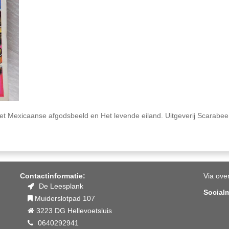
et Mexicaanse afgodsbeeld en Het levende eiland. Uitgeverij Scarabee,
Contactinformatie:
Via ove
De Leesplank
Social
Muiderslotpad 107
3223 DG Hellevoetsluis
0640292941